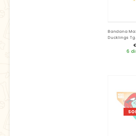
Bandana Max
Ducklings Tg.
6 di
SO