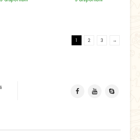
1
2
3
→
i