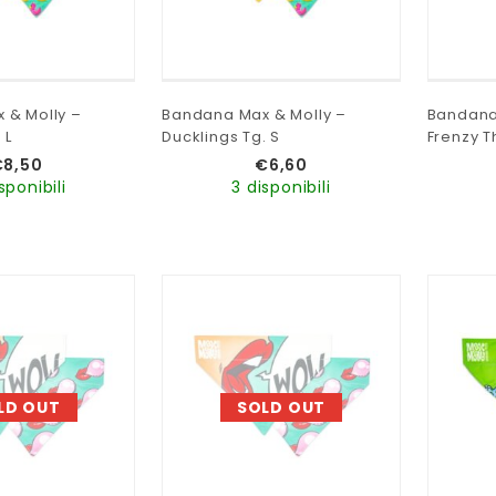
 & Molly –
Bandana Max & Molly –
Bandana
 L
Ducklings Tg. S
Frenzy T
€
8,50
€
6,60
sponibili
3 disponibili
LD OUT
SOLD OUT