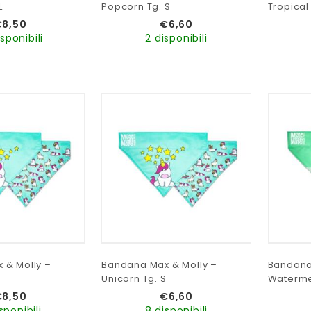
L
Popcorn Tg. S
Tropical 
€
8,50
€
6,60
isponibili
2 disponibili
 & Molly –
Bandana Max & Molly –
Bandana
Unicorn Tg. S
Watermel
€
8,50
€
6,60
sponibili
8 disponibili