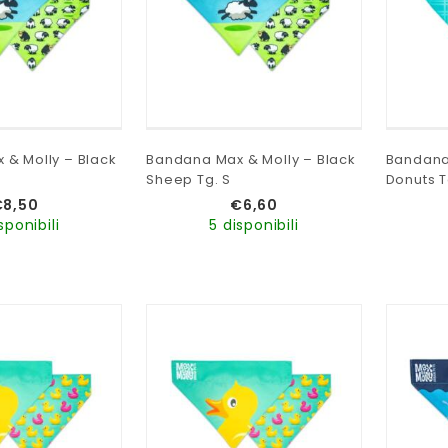
 & Molly – Black
Bandana Max & Molly – Black
Bandana
Sheep Tg. S
Donuts T
€
8,50
€
6,60
sponibili
5 disponibili