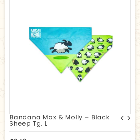
Bandana Max & Molly – Black
Sheep Tg. L
Bandana Max & Molly -
Bandana Max & Molly -
Monsters Tg. S
Ducklings Tg. L