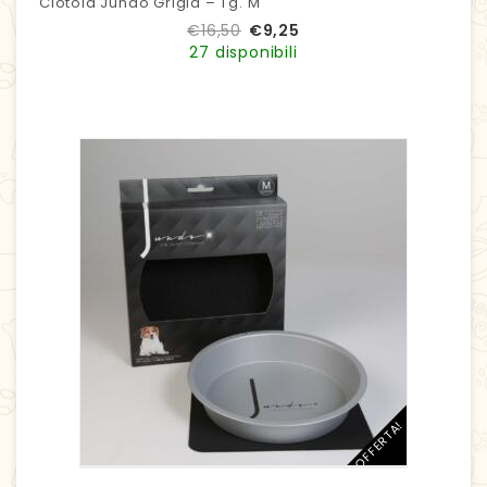
Ciotola Jundo Grigia – Tg. M
€
16,50
€
9,25
27 disponibili
IN OFFERTA!