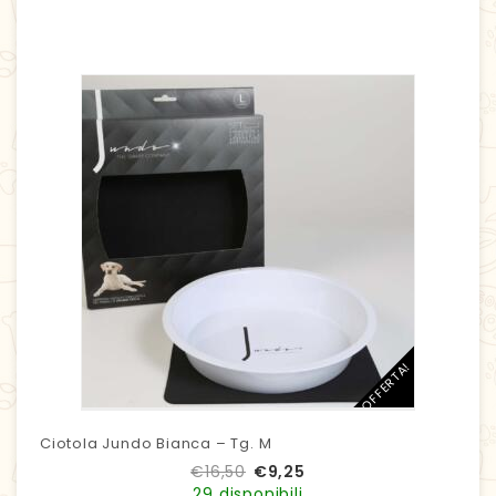
IN OFFERTA!
Ciotola Jundo Bianca – Tg. M
€
16,50
€
9,25
29 disponibili