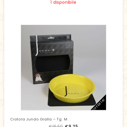
1 disponibile
IN OFFERTA!
Ciotola Jundo Gialla – Tg. M
€
16,50
€
9,25