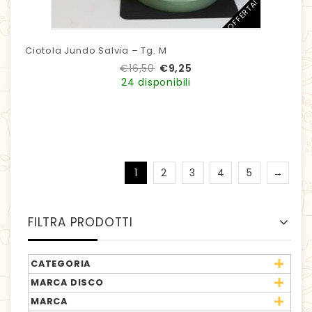
IN OFFERTA!
Ciotola Jundo Salvia – Tg. M
€
16,50
€
9,25
24 disponibili
1
2
3
4
5
→
FILTRA PRODOTTI
CATEGORIA
MARCA DISCO
MARCA