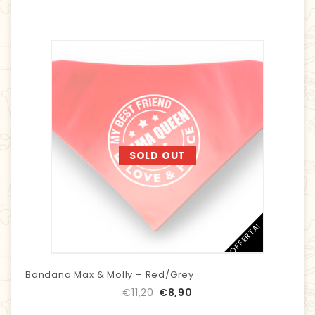
SOLD OUT
IN OFFERTA!
Bandana Max & Molly – Red/Grey
€
11,20
€
8,90