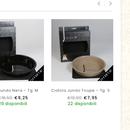
IN OFFERTA!
IN OFFERTA!
Jundo Nera – Tg. M
Ciotola Jundo Toupe – Tg. S
Ciot
€
16,50
€
9,25
€
13,90
€
7,95
29 disponibili
22 disponibili