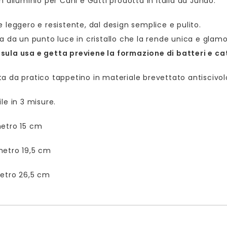
in alluminio per Cani e Gatti prodotta in Italia da Jundo.
e leggero e resistente, dal design semplice e pulito.
ta da un punto luce in cristallo che la rende unica e glamo
ula usa e getta previene la formazione di batteri e cat
a da pratico tappetino in materiale brevettato antiscivol
ile in 3 misure.
metro 15 cm
metro 19,5 cm
etro 26,5 cm