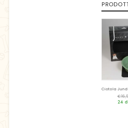
PRODOTT
Ciotola Jund
€
16,
24 d