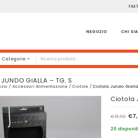
FAS
NEGOZIO
CHI SI
e Categorie
 JUNDO GIALLA – TG. S
zio
/
Accessori Alimentazione
/
Ciotole
/
Ciotola Jundo Gialla
Ciotola 
€
7
€
13,90
20 disponib