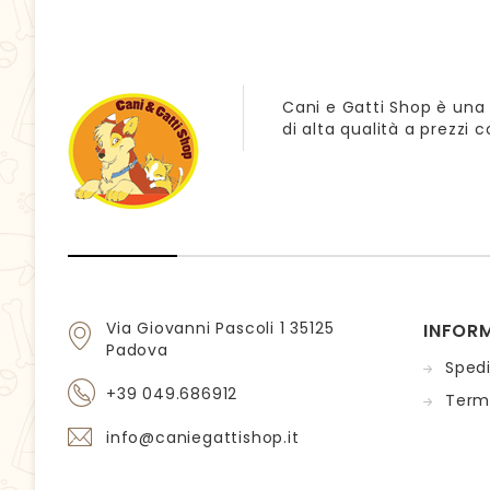
Cani e Gatti Shop è una 
di alta qualità a prezzi 
Via Giovanni Pascoli 1 35125
INFOR
Padova
Sped
+39 049.686912
Termi
info@caniegattishop.it