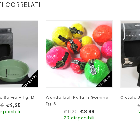
I CORRELATI
IN OFFERTA!
IN OFFERTA!
o Salvia – Tg. M
Wunderball Palla In Gomma
Ciotola 
Tg. S
50
€
9,25
isponibili
€
11,20
€
8,96
20 disponibili