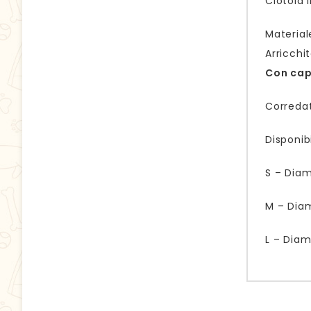
Ciotola 
Material
Arricchi
Con caps
Corredat
Disponib
S – Dia
M – Dia
L – Diam