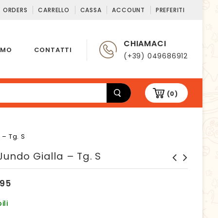
T ORDERS
CARRELLO
CASSA
ACCOUNT
PREFERITI
CHIAMACI
AMO
CONTATTI
(+39) 049686912
(0)
 – Tg. S
Jundo Gialla – Tg. S
Ciotola Jundo Turchese -
Collare refrigerante Aqua
Tg. S
CoolKeeper Tg. 4XL -
,95
Camouflage
ili