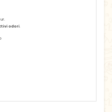
ur.
tivi odori
.
o