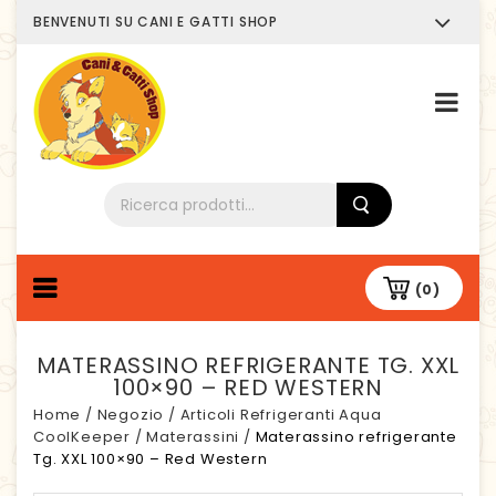
BENVENUTI SU CANI E GATTI SHOP
Chi siamo
(0)
MATERASSINO REFRIGERANTE TG. XXL
100×90 – RED WESTERN
Home
/
Negozio
/
Articoli Refrigeranti Aqua
CoolKeeper
/
Materassini
/
Materassino refrigerante
Tg. XXL 100×90 – Red Western