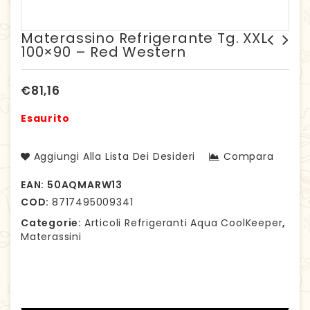
Materassino Refrigerante Tg. XXL
100×90 – Red Western
Materassino refrigerante
Bandana Refrigerante tg.
Tg. XXL 100x90 - Scottish
XXL - 69-77 cm Red Western
€
81,16
Esaurito
Aggiungi Alla Lista Dei Desideri
Compara
EAN:
50AQMARW13
COD:
8717495009341
Categorie:
Articoli Refrigeranti Aqua CoolKeeper
,
Materassini