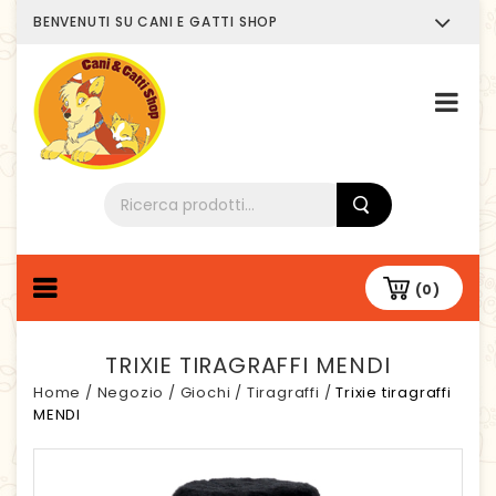
BENVENUTI SU CANI E GATTI SHOP
Chi siamo
(0)
TRIXIE TIRAGRAFFI MENDI
Home
/
Negozio
/
Giochi
/
Tiragraffi
/
Trixie tiragraffi
MENDI