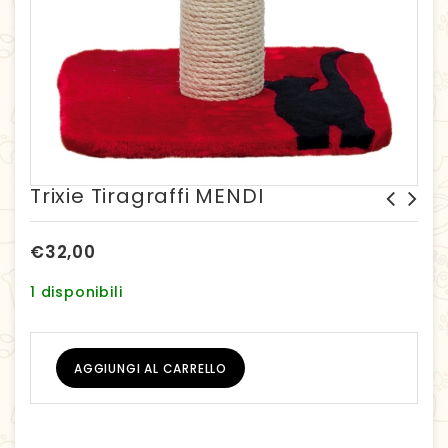
Trixie Tiragraffi MENDI
Imac tappeto tiragraffi con
Zolux tiragraffi palo Leaf
pallina
2
€
32,00
1 disponibili
AGGIUNGI AL CARRELLO