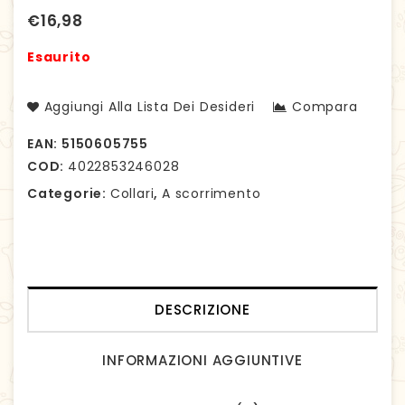
mm, 57 cm
cm
€
16,98
Esaurito
Aggiungi Alla Lista Dei Desideri
Compara
EAN:
5150605755
COD:
4022853246028
Categorie:
Collari
,
A scorrimento
DESCRIZIONE
INFORMAZIONI AGGIUNTIVE