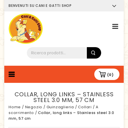
BENVENUTI SU CANI E GATTI SHOP
Chi siamo
(0)
COLLAR, LONG LINKS – STAINLESS
STEEL 3.0 MM, 57 CM
Home
/
Negozio
/
Guinzaglieria
/
Collari
/
A
scorrimento
/
Collar, long links – Stainless steel 3.0
mm, 57 cm