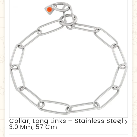
Collar, Long Links – Stainless Steel
3.0 Mm, 57 Cm
Collar, long links -
Collar, long links -
Stainless steel black, 3.0
Stainless steel 3.0 mm, 46