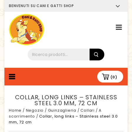
BENVENUTI SU CANI E GATTI SHOP
Chi siamo
(0)
COLLAR, LONG LINKS – STAINLESS
STEEL 3.0 MM, 72 CM
Home
/
Negozio
/
Guinzaglieria
/
Collari
/
A
scorrimento
/
Collar, long links – Stainless steel 3.0
mm, 72 cm