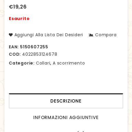
mm, 57 cm
cm
€
19,26
Esaurito
Aggiungi Alla Lista Dei Desideri
Compara
EAN:
5150607255
COD:
4022853124678
Categorie:
Collari
,
A scorrimento
DESCRIZIONE
INFORMAZIONI AGGIUNTIVE