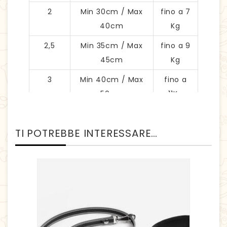
2
Min 30cm / Max
fino a 7
40cm
Kg
2,5
Min 35cm / Max
fino a 9
45cm
Kg
3
Min 40cm / Max
fino a
50cm
11Kg
3,5
Min 45cm / Max
fino a 15
55cm
Kg
TI POTREBBE INTERESSARE…