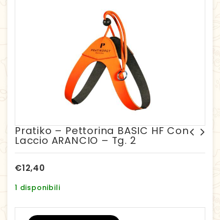
Pratiko – Pettorina BASIC HF Con
Laccio ARANCIO – Tg. 2
Pratiko - Pettorina BASIC
Pratiko - Pettorina BASIC
HF con laccio ARANCIO - Tg.
HF con laccio ARANCIO - Tg.
2,5
1,5
€
12,40
1 disponibili