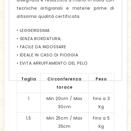
disegnata e realizzata a mano in Italia con
tecniche artigianali e materie prime di
altissima qualità certificata.
• LEGGERISSIMA
• SENZA BORDATURA;
• FACILE DA INDOSSARE
• IDEALE IN CASO DI PIOGGIA
• EVITA ARRUFFAMENTO DEL PELO
Taglia
Circonferenza
Peso
torace
1
Min 20cm / Max
fino a 3
30cm
Kg
1,5
Min 25cm / Max
fino a 5
35cm
Kg