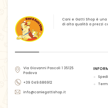
Cani e Gatti Shop è una 
di alta qualità a prezzi 
Via Giovanni Pascoli 1 35125
INFOR
Padova
Sped
+39 049.686912
Termi
info@caniegattishop.it