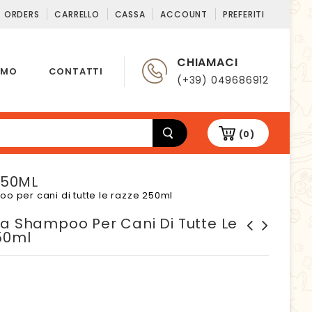
T ORDERS
CARRELLO
CASSA
ACCOUNT
PREFERITI
CHIAMACI
AMO
CONTATTI
(+39) 049686912
(0)
250ML
o per cani di tutte le razze 250ml
na Shampoo Per Cani Di Tutte Le
50ml
Inodorina Balsamo per cani
Inodorina Shampoo per cani
di tutte le razze 250ml
a pelo lungo 250ml