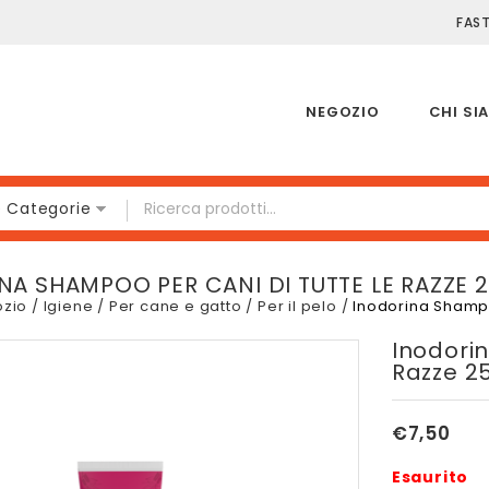
FAS
NEGOZIO
CHI SI
e Categorie
NA SHAMPOO PER CANI DI TUTTE LE RAZZE 
zio
/
Igiene
/
Per cane e gatto
/
Per il pelo
/
Inodorina Shampo
Inodori
Razze 2
€
7,50
Esaurito