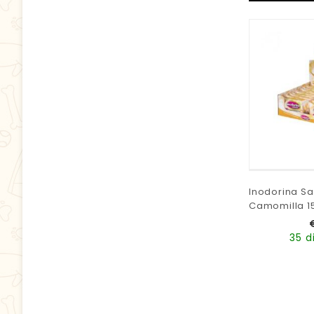
Inodorina Sal
Camomilla 1
35 d