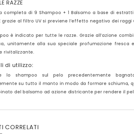
LE RAZZE
a completa di 9 Shampoo + 1 Balsamo a base di estratti n
grazie al filtro UV si previene l’effetto negativo dei raggi 
oo è indicato per tutte le razze. Grazie all’azione combina
ca, unitamente alla sua speciale profumazione fresca e
 rivitalizzante.
i di utilizzo:
are lo shampoo sul pelo precedentemente bagnat
mente su tutto il manto in modo da formare schiuma, qui
binato del balsamo ad azione districante per rendere il pe
I CORRELATI