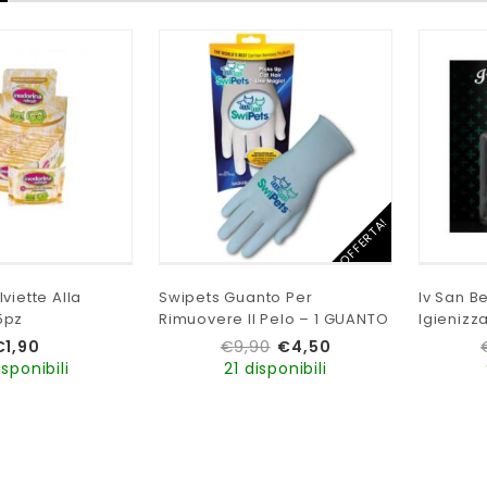
IN OFFERTA!
viette Alla
Swipets Guanto Per
Iv San B
5pz
Rimuovere Il Pelo – 1 GUANTO
Igienizz
€
1,90
€
9,90
€
4,50
isponibili
21 disponibili