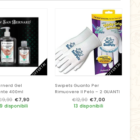
IN OFFERTA!
IN OFFERTA!
ernerd Gel
Swipets Guanto Per
Prof
ante 400ml
Rimuovere Il Pelo – 2 GUANTI
Sili
€
9,90
€
7,90
€
12,90
€
7,00
9 disponibili
13 disponibili