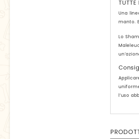
TUTTE 
Una line
manto. E 
Lo Shamp
Maleleu
un’azione
Consigl
Applic
uniforme
l’uso ab
PRODOTT