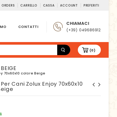
T ORDERS
CARRELLO
CASSA
ACCOUNT
PREFERITI
CHIAMACI
AMO
CONTATTI
(+39) 049686912
(0)
 BEIGE
oy 70x60x10 colore Beige
Per Cani Zolux Enjoy 70x60x10
Beige
Cuccia morbida circolare
Cuscino per cani Zolux
LeoPet 60 - Foglie
Enjoy 70x60x10 colore Verde
i