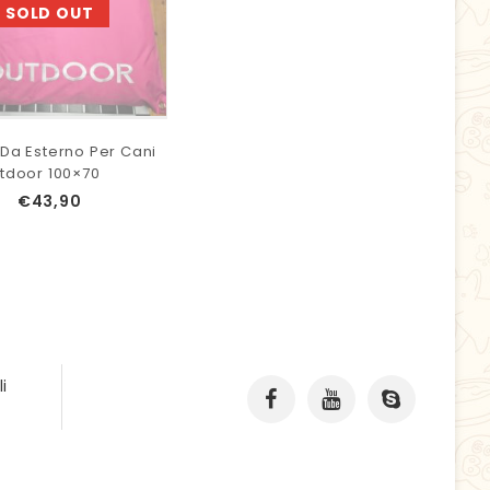
SOLD OUT
Da Esterno Per Cani
tdoor 100×70
€
43,90
i