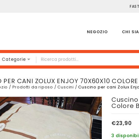
FAS
NEGOZIO
CHI SI
e Categorie
 PER CANI ZOLUX ENJOY 70X60X10 COLORE
zio
/
Prodotti da riposo
/
Cuscini
/
Cuscino per cani Zolux Enj
Cuscino 
Colore 
€
23,90
3 disponibil