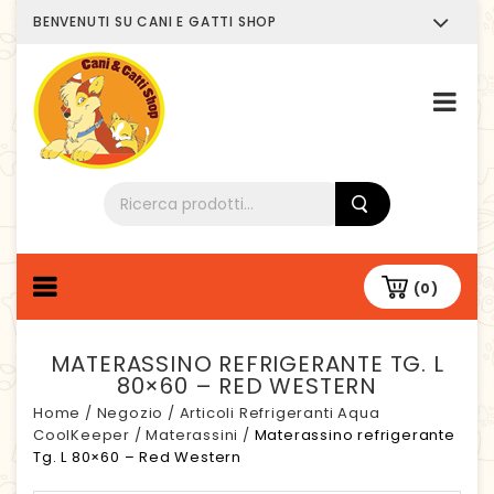
BENVENUTI SU CANI E GATTI SHOP
Chi siamo
(0)
MATERASSINO REFRIGERANTE TG. L
80×60 – RED WESTERN
Home
/
Negozio
/
Articoli Refrigeranti Aqua
CoolKeeper
/
Materassini
/
Materassino refrigerante
Tg. L 80×60 – Red Western