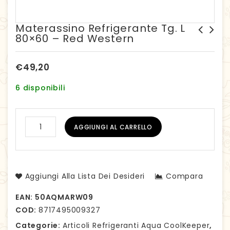
Materassino Refrigerante Tg. L
80×60 – Red Western
Materassino refrigerante
Bandana Refrigerante tg.
Tg. XXL 100x90 - Scottish
XXL - 69-77 cm Red Western
€
49,20
6 disponibili
AGGIUNGI AL CARRELLO
Aggiungi Alla Lista Dei Desideri
Compara
EAN:
50AQMARW09
COD:
8717495009327
Categorie:
Articoli Refrigeranti Aqua CoolKeeper
,