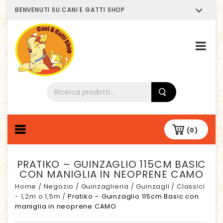
BENVENUTI SU CANI E GATTI SHOP
Chi siamo
(0)
PRATIKO – GUINZAGLIO 115CM BASIC
CON MANIGLIA IN NEOPRENE CAMO
Home
/
Negozio
/
Guinzaglieria
/
Guinzagli
/
Classici
- 1,2m o 1,5m
/
Pratiko – Guinzaglio 115cm Basic con
maniglia in neoprene CAMO