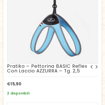
Pratiko – Pettorina BASIC Reflex
Con Laccio AZZURRA – Tg. 2,5
Pratiko - Pettorina BASIC
Pratiko - Pettorina BASIC
Reflex con laccio AZZURRA -
Reflex con laccio AZZURRA -
Tg. 3
Tg. 1,5
€
15,90
2 disponibili