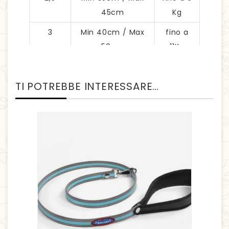
45cm
Kg
3
Min 40cm / Max
fino a
50cm
11Kg
3,5
Min 45cm / Max
fino a 15
55cm
Kg
TI POTREBBE INTERESSARE…