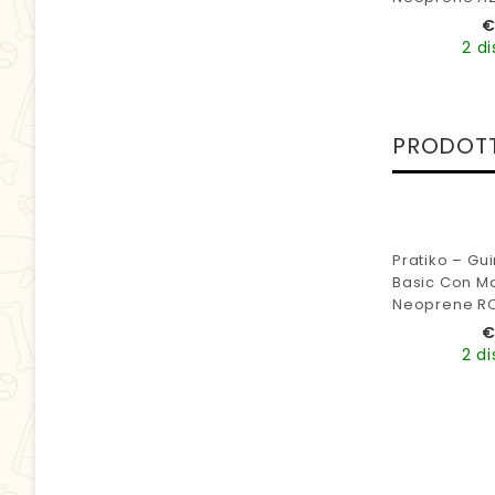
2 di
PRODOTT
Pratiko – Gu
Basic Con Ma
Neoprene R
2 di