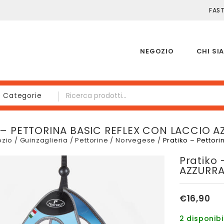
FAS
NEGOZIO
CHI SI
e Categorie
 – PETTORINA BASIC REFLEX CON LACCIO AZ
zio
/
Guinzaglieria
/
Pettorine
/
Norvegese
/
Pratiko – Pettor
Pratiko 
AZZURRA 
€
16,90
2 disponibil