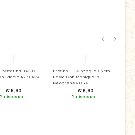
– Pettorina BASIC
Pratiko – Guinzaglio 115cm
Prat
on Laccio AZZURRA –
Basic Con Maniglia In
Refl
Neoprene ROSA
Tg. 1
€
15,90
€
16,90
2 disponibili
2 disponibili