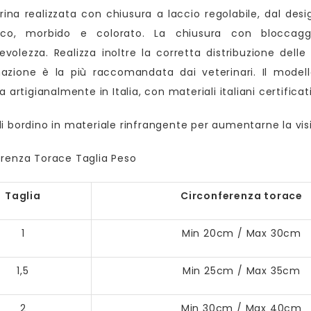
rina realizzata con chiusura a laccio regolabile, dal des
gico, morbido e colorato. La chiusura con bloccaggi
olezza. Realizza inoltre la corretta distribuzione delle 
azione è la più raccomandata dai veterinari. Il modell
a artigianalmente in Italia, con materiali italiani certificati
i bordino in materiale rinfrangente per aumentarne la visib
renza Torace Taglia Peso
Taglia
Circonferenza torace
1
Min 20cm / Max 30cm
1,5
Min 25cm / Max 35cm
2
Min 30cm / Max 40cm