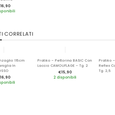
€
16,90
sponibili
I CORRELATI
inzaglio 115cm
Pratiko – Pettorina BASIC Con
Pratiko 
niglia In
Laccio CAMOUFLAGE – Tg. 2
Reflex C
OSSO
Tg. 2,5
€
15,90
€
16,90
2 disponibili
sponibili