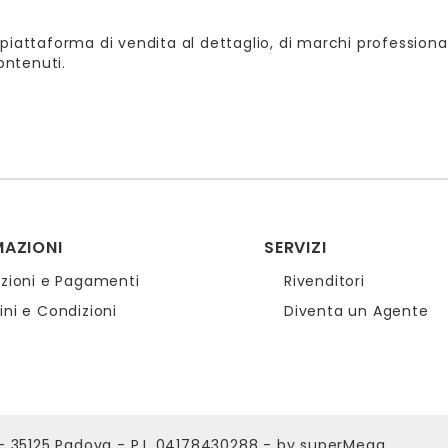
piattaforma di vendita al dettaglio, di marchi professional
contenuti.
MAZIONI
SERVIZI
izioni e Pagamenti
Rivenditori
ni e Condizioni
Diventa un Agente
1 - 35125 Padova - P.I. 04178430288 - by superMega