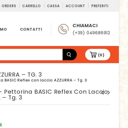
T ORDERS
CARRELLO
CASSA
ACCOUNT
PREFERITI
CHIAMACI
AMO
CONTATTI
(+39) 049686912
(0)
ZURRA – TG. 3
ina BASIC Reflex con laccio AZZURRA – Tg. 3
– Pettorina BASIC Reflex Con Laccio
– Tg. 3
Pratiko - Pettorina BASIC
Pratiko - Pettorina BASIC
Reflex con laccio ROSSO -
Reflex con laccio AZZURRA -
Tg. 1
Tg. 2,5
i