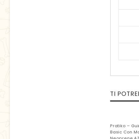
TI POTR
Pratiko – Gu
Basic Con Ma
Neoprene A