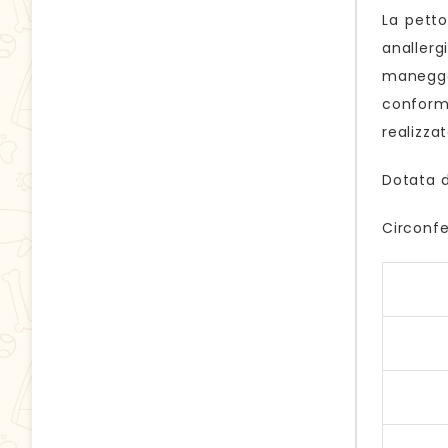
La petto
analler
maneggev
conform
realizzat
Dotata d
Circonfe